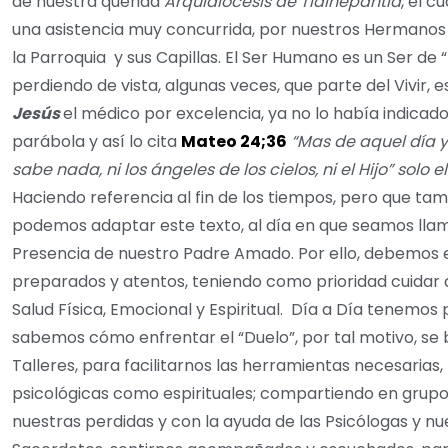
de nuestra querida
Arquidiócesis de Tlalnepantla
, el c
una asistencia muy concurrida, por nuestros Hermanos 
la Parroquia y sus Capillas. El Ser Humano es un Ser de 
perdiendo de vista, algunas veces, que parte del Vivir, es
Jesús
el médico por excelencia, ya no lo había indicado
parábola y así lo cita
Mateo 24;36
“Mas de aquel día y
sabe nada, ni los ángeles de los cielos, ni el Hijo” solo e
Haciendo referencia al fin de los tiempos, pero que ta
podemos adaptar este texto, al día en que seamos llam
Presencia de nuestro Padre Amado. Por ello, debemos 
preparados y atentos, teniendo como prioridad cuidar 
Salud Física, Emocional y Espiritual.
Día a Día tenemos 
sabemos cómo enfrentar el “Duelo”, por tal motivo, se 
Talleres, para facilitarnos las herramientas necesarias,
psicológicas como espirituales; compartiendo en grupo,
nuestras perdidas y con la ayuda de las Psicólogas y nu